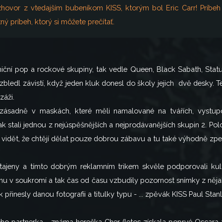
ozhovor z vtedajším bubeníkom KISS, ktorým bol Eric Carr! Príbeh
ný príbeh, ktorý si môžete prečítať.
ční pop a rockové skupiny, tak vedle Queen, Black Sabath, Status
 zbledl závistí, když jeden kluk donesl do školy jejich dvě desky. Te
záži.
 zásadně v maskách, které měli namalované na tvářích, vystupo
stali jednou z nejúspěšnějších a nejprodávanějších skupin 2. Polov
vidět, že chtějí dělat pouze dobrou zábavu a tu také výhodně zpeně
utajeny a tímto dobrým reklamním trikem skvěle podporovali kult
inu v soukromí a tak čas od času vzbudily pozornost snímky z něj
nesly danou fotografii a titulky typu - ... zpěvák KISS Paul Stanley 
eho partnerka - známa herečka Cher (letos získala poprvé Oscara 