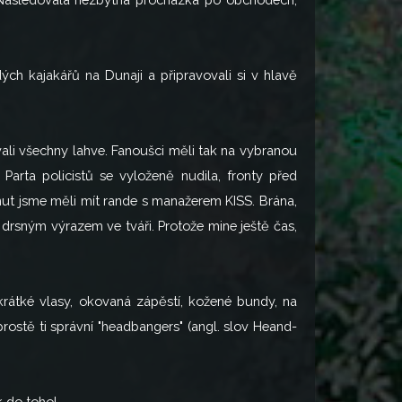
ých kajakářů na Dunaji a připravovali si v hlavě
vali všechny lahve. Fanoušci měli tak na vybranou
Parta policistů se vyloženě nudila, fronty před
t jsme měli mít rande s manažerem KISS. Brána,
 drsným výrazem ve tváři. Protože mine ještě čas,
rátké vlasy, okovaná zápěstí, kožené bundy, na
rostě ti správní "headbangers" (angl. slov Heand-
k do toho!