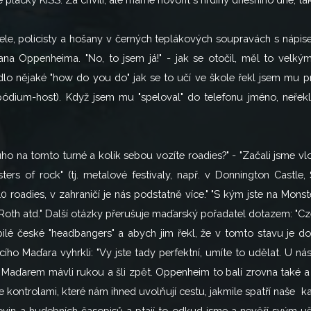
le, policisty a hošany v černých teplákových soupravách s nápise
pana Oppenheima. "No, to jsem já!" - jak se otočil, měl to vel
dlo nějaké "how do you do" jak se to učí ve škole řekl jsem mu 
 pódium-host). Když jsem mu "speloval" do telefonu jméno, neře
ho na tomto turné a kolik sebou vozíte roadies?" - "Začali jsme vl
s of rock" (tj. metalové festivaly, např. v Donnington Castle, 
oadies, v zahraničí je nás podstatně více." "S kým jste na Monster
oth atd." Další otázky přerušuje maďarský pořadatel dotazem: "C
lé české "headbangers" a abych jim řekl, že v tomto stavu je do
ího Maďara vyhrkli: "Vy jste tady perfektní, umíte to udělat. U ná
 Maďarem mávli rukou a šli zpět. Oppenheim to balí zrovna také a
me kontrolami, které nám ihned uvolňují cestu, jakmile spatří naše
ovin a hudebních časopisů a ptají to odkud jsme a nevěří svým uší