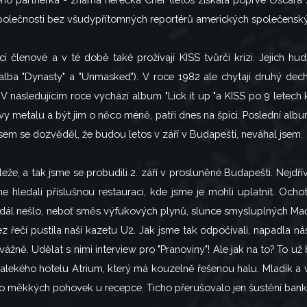
společnosti bez všudypřítomných reportérů amerických společenský
í členové a v té době také prožívají KISS tvůrčí krizi. Jejich hu
 alba "Dynasty" a "Unmasked"). V roce 1982 ale chytají druhý dech
 V následujícím roce vychází album "Lick it up "a KISS po 9 letech 
metalu a být jim o něco méně, patří dnes na špici. Poslední album 
sem se dozvěděl, že budou letos v září v Budapešti, neváhal jsem.
leže, a tak jsme se probudili 2. září v prosluněné Budapešti. Nejdř
e hledali příslušnou restauraci, kde jsme je mohli uplatnit. Ocho
tiž dál nešlo, neboť směs výfukových plynů, slunce smysluplných M
řečí pustila naši kazetu U2. Jak jsme tak odpočívali, napadla nás
ážně. Udělat s nimi interview pro "Pranoviny"! Ale jak na to? To už
alekého hotelu Atrium, který má kouzelně řešenou halu. Mladík a 
 do měkkých pohovek u recepce. Ticho přerušovalo jen šustění ban