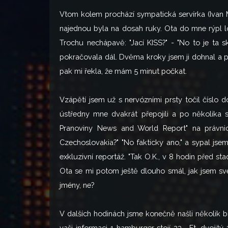
Vtom kolem prochází sympatická servírka (Ivan Ml
najednou byla na dosah ruky. Ota do mne rýpl lo
Trochu nechápavě: "Jací KISS?" - "No to je ta s
pokračovala dál. Dvěma kroky jsem ji dohnal a po
pak mi řekla, že mám 5 minut počkat.
Vzápětí jsem už s nervózními prsty točil číslo
ústředny mne dvakrát přepojili a po několika s
Pranoviny News and World Report" na právnic
Czechoslovakia?" "No fakticky ano," a sypal jse
exkluzivní reportáž. "Tak O.K., v 8 hodin před st
Ota se mi potom ještě dlouho smál, jak jsem své
jmény, ne?
V dalších hodinách jsme konečně našli několik bi
vaši informaci 1 hamburger stojí 23,- Ft, dvojit