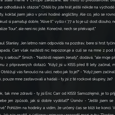
 odhodlává k otázce:" Chtěli by jste hrát ještě někde na východě ne
y, koktal jsem jako v první hodině angličtiny. Ale co, jelo se rovn
 si pamatuji dobře, "Alive II." vyšlo r.´77 a to je už dost dlouho, 
 Tour", ale není nic jisté. Konečně, nech se překvapit."
Paul Stanley. Jen letmo nám odpovídá na pozdrav, bere si hrst tyčin
apadá, Carr však naštěstí nic nepozoruje a culí se na mne z pod hř
y s sebou?" Smích - "Naštěstí nejsem ženatý", dodává, "ale moje
u z připravených dotazů: "Když jsi u KISS před 8 lety začínal, m
í. Obtěžují vás fanoušci na ulici, nebo jak to je?" - "Když jsem začí
, pouze mne zastavovali a hádali - ty jsi z té rockové skupiny, že?
k, tak mne zdravili - ty jsi Eric Carr od KISS! Samozřejmě, je to př
 tebe jen způsob, jak si dobře vydělat?" Úsměv - "Ještě jsem se
é." Pohlížím na hodinky a vidím, že určený čas se blíží ke konci.
 Jak nás spatřil, s úděsnou grimasou procedil mezi zuby: "Pardon, 