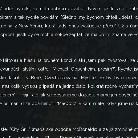
ádek by řekl, že měla dobrou povahu!). Nevím, jestli jsme ji zabrz
ktem a tak rychle povídám: "Slečno, my bychom chtěli udělat rozh
kupina z New Yorku, která tady dnes vystupuje přece". Už s úsměv
prosil, jestli by se mohla někde zeptat, že má určitě známé ve Fó
 do Hiltonu a hlasu na druhém konci drátu jsem pak zvěstoval, že
ekundách slyším ostře: "Michael Oppenheim, prosím?". Rychle js
ké fakultě v Brně, Czechoslovakia. Myslíte, že by bylo možn
m mu kolik výtisku připadá na jedno číslo, kolikrát ročně vycház
adiónem" - "Fajn, ale jak se dostaneme dozadu, máme jen obyčejné l
 příjmení drze poameričtil "MacCoo". Říkám si ale, když jsme už 
ster "City Grill" (maďarská obdoba McDonalds) a za již zmíněné s
ý 34,- Ft, limonáda 12,- Ft. - v Budapešti levné a syté rychlé jí