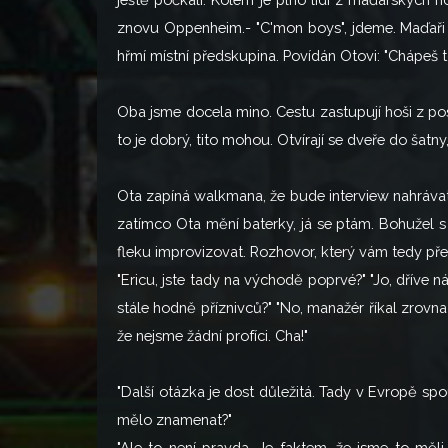
znovu Oppenheim.- "C'mon boys", jdeme. Maďaři 
hřmí místní předskupina. Povídán Otovi: "Chápeš t
Oba jsme docela mino. Cestu zastupují hoši z posle
to je dobrý, tito mohou. Otvírají se dveře do šat
Ota zapíná walkmana, že bude interview nahrávat. 
zatímco Ota mění baterky, já se ptám. Bohužel s
fleku improvizovat. Rozhovor, který vám tedy pře
"Ericu, jste tady na východě poprvé?" "Jo, dříve nás
stále hodně příznivců?" "No, manažér říkal zrovna 
že nejsme žádní profíci. Cha!"
"Další otázka je dost důležitá. Tady v Evropě spo
mělo znamenat?"
"Ale to není pravda. Je faktem, že jsme to měl