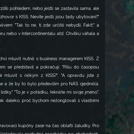
dili pohledem, nebo jestli se zastavila sama, ale
ovor s KISS. Nevíte jestli jsou tady ubytování?"
em: "Tak to ne, ti zde určitě nebydlí. Fakt!," a
ru nebo v Intercontinentalu atd. Chvilku váhala a
 chci mluvit nutně s business managerem KISS. Z
em se představil a pokračuji: "Píšu do časopisu
é mluvit s někým z KISS?". "A opravdu jste z
íme a že by to bylo především pro NÁS ojedinělá,
ístky." "To je v pořádku, řekněte mi svoje jméno".
tak daleko, proč bychom nežonglovali s vlastními
travovací kupóny zase na čas oblafli žaludky. Pro
dlo. Následovala nezbytná procházka po obchodech,