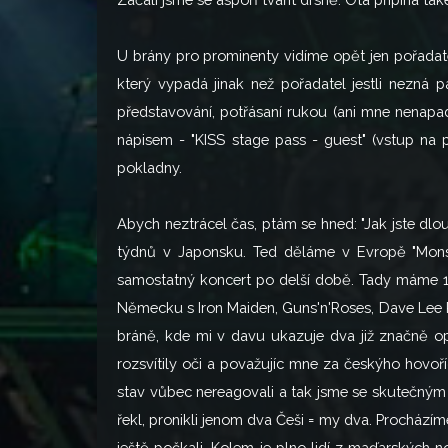
U brány pro prominenty vidíme opět jen pořadate
který vypadá jinak než pořadatel jestli nezná 
představování, potřásaní rukou (ani mne nenapa
nápisem - "KISS stage pass - guest" (vstup na
pokladny.
Abych neztrácel čas, ptám se hned: "Jak jste dlou
týdnů v Japonsku. Ted děláme v Evropě "Monster
samostatný koncert po delší době. Tady máme 10 r
Německu s Iron Maiden, Guns'n'Roses, Dave Lee R
bráně, kde mi v davu ukazuje dva již značně opi
rozsvítily oči a považujíc mne za českýho hovoříc
stav vůbec nereagovali a tak jsme se skutečným
řekl, pronikli jenom dva Češi = my dva. Prochází
ještě počkali. Kolem je plno lidí z maďarských n