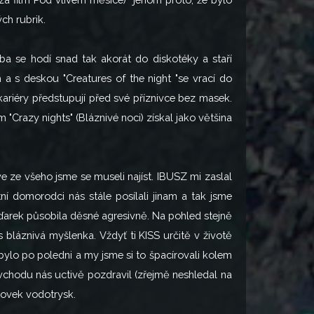
ch rubrik.
dba se hodí snad tak akorát do diskotéky a staří
 a s deskou "Creatures of the night "se vrací do
kariéry předstupují před své příznivce bez masek.
"Crazy nights" (Bláznivé noci) získal jako většina
íve ze všeho jsme se museli najíst. IBUSZ mi zaslal
tní domorodci nás stále posílali jinam a tak jsme
aďarek působila děsné agresivně. Na pohled stejně
 bláznivá myšlenka. Vždyť ti KISS určitě v životě
 bylo po poledni a my jsme si to špacírovali kolem
vchodu nás uctivě pozdravil (zřejmě neshledal na
kovek vodotrysk.