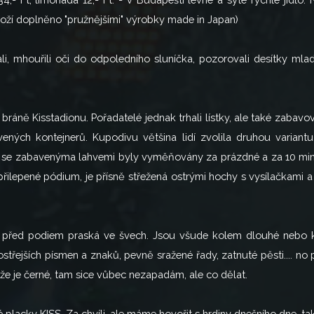
 zboží doplněno "pružnějšími" výrobky made in Japan)
i, mhouřili oči do odpoledního sluníčka, pozorovali desítky mlad
ráně Kisstadionu. Pořadatelé jednak trhali lístky, ale také zabavo
ených kontejnerů. Kupodivu většina lidí zvolila druhou variantu 
 se zabavenýma lahvemi byly vyměňovány za prázdné a za 10 minu
ilepené pódium, je přísně střežená ostrými hochy s vysílačkami a
 před podiem praská ve švech. Jsou všude kolem dlouhé nebo k
třejších písmen a znaků, pevně sražené řady, zatnuté pěsti.... no p
ože je černé, tam sice vůbec nezapadám, ale co dělat.
é placky KISS. Za chvíli, ale máme hovořit s hrdiny dnešního dne, ta