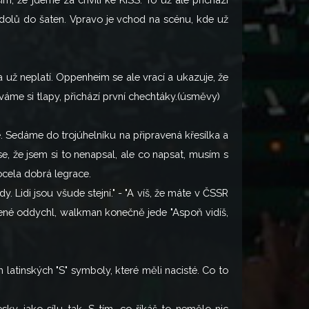
dolů do šaten. Vpravo je vchod na scénu, kde už
ka už neplatí. Oppenheim se ale vrací a ukazuje, že
váme si tlapy, přichází první chechtáky.(úsměvy)
e. Sedáme do trojúhelníku na připravená křesílka a
, že jsem si to nenapsal, ale co napsat, musím s
ocela dobrá legrace.
dy. Lidi jsou všude stejní." - "A víš, že máte v ČSSR
lehčené oddychl, walkman konečně jede "Aspoň vidíš,
 latinských "S" symboly, které měli nacisté. Co to
y, jako sílu tak. S tím, co říkáš to nemělo nic