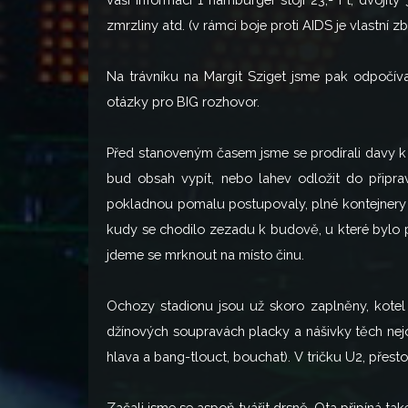
zmrzliny atd. (v rámci boje proti AIDS je vlastní
Na trávníku na Margit Sziget jsme pak odpočíval
otázky pro BIG rozhovor.
Před stanoveným časem jsme se prodírali davy k b
bud obsah vypít, nebo lahev odložit do připrav
pokladnou pomalu postupovaly, plné kontejnery
kudy se chodilo zezadu k budově, u které bylo př
jdeme se mrknout na místo činu.
Ochozy stadionu jsou už skoro zaplněny, kotel
džínových soupravách placky a nášivky těch nejos
hlava a bang-tlouct, bouchat). V tričku U2, přest
Začali jsme se aspoň tvářit drsně. Ota připíná tak