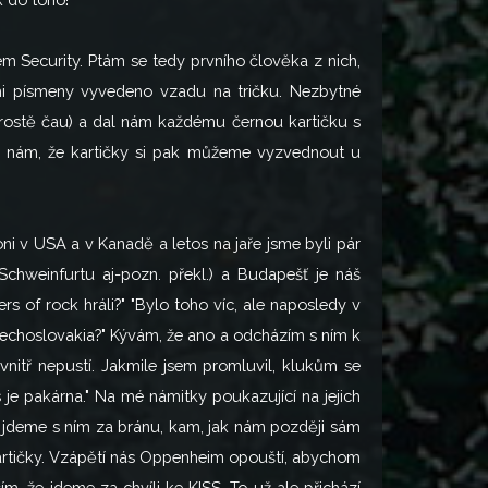
m Security. Ptám se tedy prvního člověka z nich,
kými písmeny vyvedeno vzadu na tričku. Nezbytné
prostě čau) a dal nám každému černou kartičku s
kl nám, že kartičky si pak můžeme vyzvednout u
oni v USA a v Kanadě a letos na jaře jsme byli pár
Schweinfurtu aj-pozn. překl.) a Budapešť je náš
s of rock hráli?" "Bylo toho víc, ale naposledy v
zechoslovakia?" Kývám, že ano a odcházím s ním k
vnitř nepustí. Jakmile jsem promluvil, klukům se
s je pakárna." Na mé námitky poukazující na jejich
 jdeme s ním za bránu, kam, jak nám později sám
 kartičky. Vzápětí nás Oppenheim opouští, abychom
m, že jdeme za chvíli ke KISS. To už ale přichází