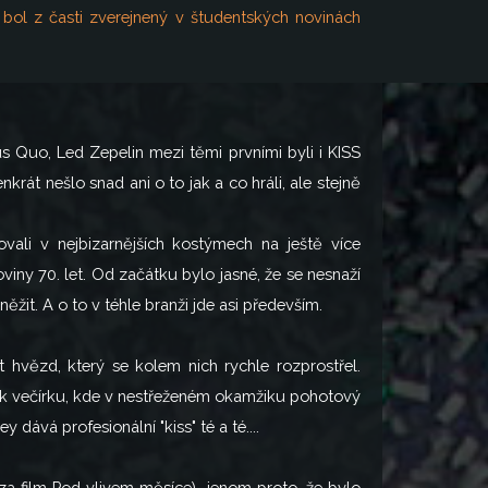
 bol z časti zverejnený v študentských novinách
 Quo, Led Zepelin mezi těmi prvními byli i KISS
nkrát nešlo snad ani o to jak a co hráli, ale stejně
vali v nejbizarnějších kostýmech na ještě více
iny 70. let. Od začátku bylo jasné, že se nesnaží
žit. A o to v téhle branži jde asi především.
 hvězd, který se kolem nich rychle rozprostřel.
ak večírku, kde v nestřeženém okamžiku pohotový
dává profesionální "kiss" té a té....
za film Pod vlivem měsíce) jenom proto, že bylo