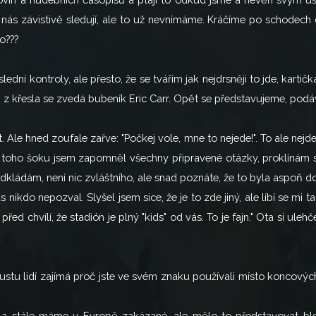
nás závistivě sledují, ale to už nevnímáme. Kráčíme po schodech 
o???
dní kontroly, ale přesto, že se tvářím jak nejdrsněji to jde, kartič
ny, z křesla se zvedá bubeník Eric Carr. Opět se představujeme, podá
Ale hned zoufale zařve: "Počkej vole, mne to nejede!". To ale nejd
 toho šoku jsem zapomněl všechny připravené otázky, proklínám se
dkládám, není nic zvláštního, ale snad poznáte, že to byla aspoň d
 nikdo nepozval. Slyšel jsem sice, že je to zde jiný, ale líbí se mi ta
před chvílí, že stadión je plný "kids" od vás. To je fajn." Ota si u
ustu lidí zajímá proč jste ve svém znaku používali místo koncových
i a stále máme v Evropě zakázané, ale mělo to představovat blesk