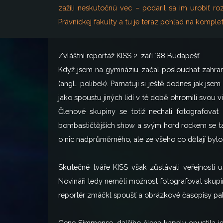
zažili neskutočnú vec – podaril sa im urobiť r
Právnickej fakulty a tu je teraz pohľad na komplet
Zvláštní reportáž KISS 2. září ´88 Budapešť
Když jsem na gymnáziu začal poslouchat zahrani
(angl.. polibek). Pamatuji si ještě dodnes jak jsem
jako spoustu jiných lidí v té době ohromili svou vi
Členové skupiny se totiž nechali fotografovat
bombastičtějších show a svým hord rockem se tak 
o nic nadprůměrného, ale ze všeho co dělají bylo 
Skutečné tváře KISS však zůstávali veřejnosti 
Novináři tedy neměli možnost fotografovat skup
reportér zmáčkl spoušť a obrázkové časopisy pak při
Gene Simmonse, dalšího člena kapely opustila j