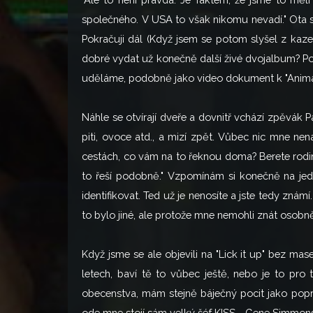
společného. V USA to však nikomu nevadí." Ota se
Pokračuji dál (Když jsem se potom slyšel z kazet
dobré vydat už konečně další živé dvojalbum? Pokud
uděláme, podobně jako video dokument k "Animalize
Náhle se otvírají dveře a dovnitř vchází zpěvák 
piti, ovoce atd., a mizí zpět. Vůbec nic mne nen
cestách, co vám na to řeknou doma? Berete rodin
to řeší podobně." Vzpomínám si konečně na jedn
identifikovat. Ted už je nenosíte a jste tedy znám
to bylo jiné, ale protože mne nemohli znát osobně
Když jsme se ale objevili na "Lick it up" bez mase
letech, baví tě to vůbec ještě, nebo je to pro
obecenstva, mám stejně báječný pocit jako poprv
ode mne stojí sám velký šéf KISS - Gene Simmons.