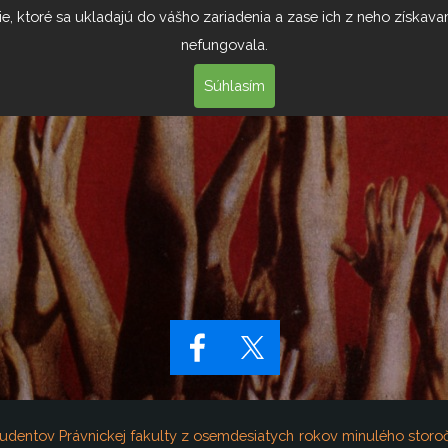
e, ktoré sa ukladajú do vášho zariadenia a zase ich z neho získava
PERSONAL
MEDIA
nefungovala.
Súhlasím
udentov Právnickej fakulty z osemdesiatych rokov minulého storoči