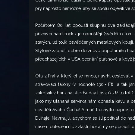
prý naprosto nemožné, aby se spolu objevili ve 
Počátkem 80. let opouští skupinu dva zakládajíc
příznivci hard rocku je opouštějí (svědčí o tom
starých, už tolik osvědčených metalových kolejí.
Stylové zapadli dobře do znovu populárního heavy 
předcházejících v USA ocenění platinové a když j
Ota z Prahy, který jel se mnou, navrhl cestovat v 
stravovací talony (v hodnotě 130,- Ft) a tak jsm
zakotvili v baru na ulici Buday László. Už to to
jako my utahaná servírka nám donesla kávu a bez 
neviděli živého Čecha! A mně to chytlo naprosto v
Dunaje. Navrhuju, abychom se šli podívat do ned
našem oblečení nic zvláštního) a my se posadili