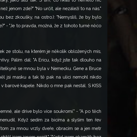
ž jenom zde?" "No určit, ale nezáleží to na nás."
ou bez zkoušky, na ostro.): "Nemyslíš, že by bylo
ne?" - "Je to pravda, možná, že z tohoto turné něco
ek ze stolu, na kterém je několik obložených mís,
ívy. Pálím dál: "A Ericu, když jste tak dlouho na
 přítelkyně se mnou byla v Nemecku. Gene a Bruce
ěl jsi masku a tak tě pak na ulici nemohl nikdo
nal v barové kapele. Nikdo o mne pak nestál. S KISS
íjemné, ale drive bylo více soukromí." - "A po těch
 nenudil. Když sedím za bicíma a slyším ten řev
 Vtom za mnou vrzly dveře, obracím se a jen metr
chtěl jsem jenom projít." Zůstal jsem okamžik bez